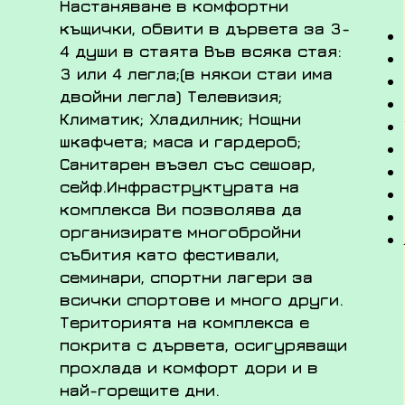
Настаняване в комфортни
къщички, обвити в дървета за 3-
4 души в стаята Във всяка стая:
3 или 4 легла;(в някои стаи има
двойни легла) Телевизия;
Климатик; Хладилник; Нощни
шкафчета; маса и гардероб;
Санитарен възел със сешоар,
сейф.
Инфраструктурата на
комплекса Ви позволява да
организирате многобройни
събития като фестивали,
семинари, спортни лагери за
всички спортове и много други.
Територията на комплекса е
покрита с дървета, осигуряващи
прохлада и комфорт дори и в
най-горещите дни.