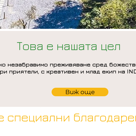
Това е нашата цел
дно незабравимо преживяване сред божеств
ри приятели, с креативен и млад екип на I
Виж още
е специални благодаре