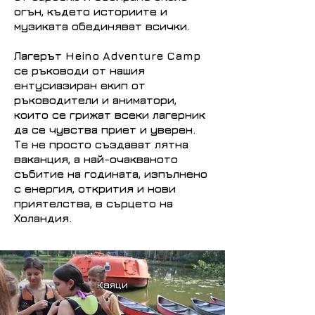
огън, където историите и
музиката обединяват всички.
Лагерът Heino Adventure Camp
се ръководи от нашия
ентусиазиран екип от
ръководители и аниматори,
които се грижат всеки лагерник
да се чувства приет и уверен.
Те не просто създават лятна
ваканция, а най-очакваното
събитие на годината, изпълнено
с енергия, открития и нови
приятелства, в сърцето на
Холандия.
Каяци