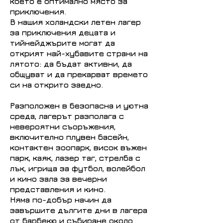
което е оптимално място за
приключения.
В нашия холандски летен лагер
за приключения децата и
тийнейджърите могат да
открият най-хубавите страни на
лятото: да бъдат активни, да
общуват и да прекарват времето
си на открито заедно.
Разположен в безопасна и уютна
среда, лагерът разполага с
невероятни съоръжения,
включително плувен басейн,
контактен зоопарк, висок въжен
парк, каяк, лазер таг, стрелба с
лък, игрища за футбол, волейбол
и кино зала за вечерни
представления и кино.
Няма по-добър начин да
завършите дългите дни в лагера
от барбекю и събиране около