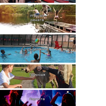
Игри до
реката
Спортни
сътезания
Природа
Партита