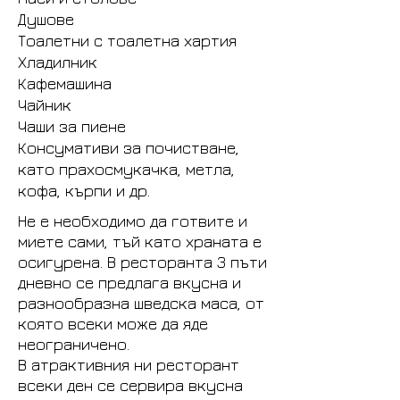
Душове
Тоалетни с тоалетна хартия
Хладилник
Кафемашина
Чайник
Чаши за пиене
Консумативи за почистване,
като прахосмукачка, метла,
кофа, кърпи и др.
Не е необходимо да готвите и
миете сами, тъй като храната е
осигурена. В ресторанта 3 пъти
дневно се предлага вкусна и
разнообразна шведска маса, от
която всеки може да яде
неограничено.
В атрактивния ни ресторант
всеки ден се сервира вкусна