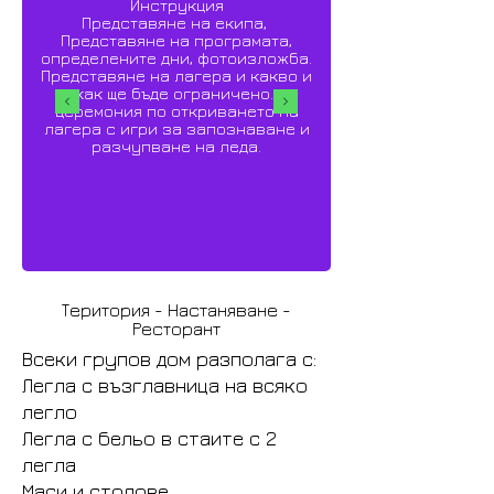
Инструкция
Представяне на екипа,
Представяне на програмата,
определените дни, фотоизложба.
Представяне на лагера и какво и
как ще бъде ограничено.
Церемония по откриването на
лагера с игри за запознаване и
разчупване на леда.
Територия - Настаняване -
Ресторант
Всеки групов дом разполага с:
Легла с възглавница на всяко
легло
Легла с бельо в стаите с 2
легла
Маси и столове