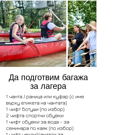
Да подготвим багажа
за лагера
1 чанта / раница или куфар (с име
върху етикета на чантата)
1 чифт ботуши (по избор)
2 чифта спортни обувки
1 чифт обувки за вода - за
семинара по каяк (по избор)
1 чифт чехли/сандали за