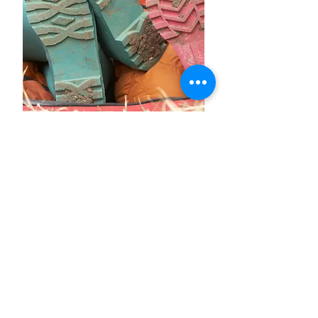
1 дъждобран1 по-дебело яке (по
избор)5 памучни или ленени ризи/
блузи + 2 резервни
3 чифта къси панталони
2 чифта дълги панталони от лека
материя
1 чифт пижама
1 комплект лични принадлежности:
четка за зъби + гребен и др.
1 чифт слънчеви очила (по избор)
1 слънцезащитен крем
1 спрей за отблъскване на комари/
инсекти