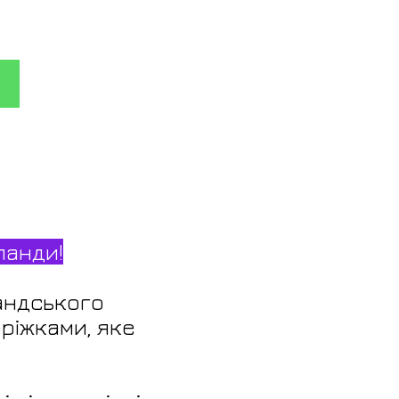
ланди!
андського
ріжками, яке