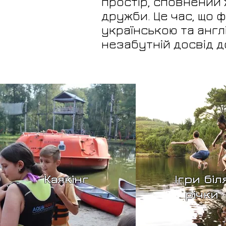
простір, сповнений 
дружби. Це час, що 
українською та анг
незабутній досвід 
Каякінг
Ігри біл
річки