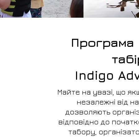
Програма в
табі
Indigo Ad
Майте на увазі, що як
незалежні від н
дозволяють органі
відповідно до почат
табору, організат