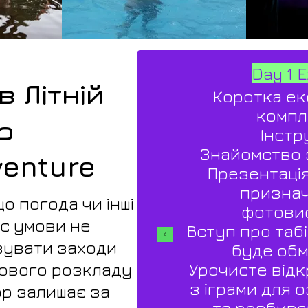
Day 1 
 Літній
Коротка ек
компл
р
Інстр
Знайомство 
venture
Презентація
призначе
що погода чи інші
фотовис
ас умови не
Вступ про табір
зувати заходи
буде обм
кового розкладу
Урочисте відк
з іграми для 
ор залишає за
та розбива