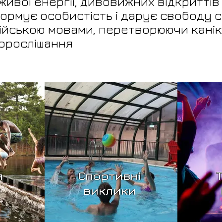
живої енергії, дивовижних відкриттів
формує особистість і дарує свободу 
лійською мовами, перетворюючи кані
дорослішання
я
Спортивні
виклики