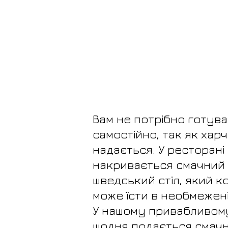
Вам не потрібно готува
самостійно, так як хар
надається. У ресторані
накривається смачний і
шведський стіл, який 
може їсти в необмеженій
У нашому привабливом
щодня подається смачни