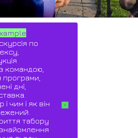
Example
скурсія по
ексу,
укція
з командою,
 програми,
ні дні,
тавка.
 і чим і як він
ежений.
риття табору
ознайомлення
ння льоду.