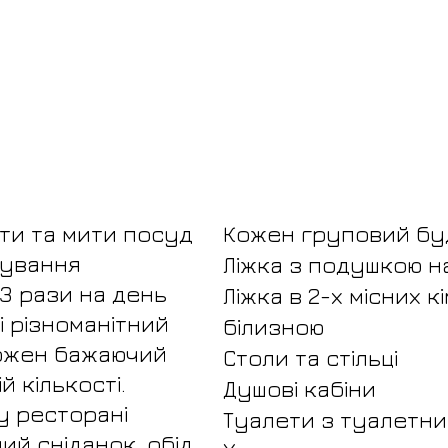
ти та мити посуд
Кожен груповий бу
чування
Ліжка з подушкою н
 3 рази на день
Ліжка в 2-х місних к
 різноманітний
білизною
кожен бажаючий
Столи та стільці
 кількості.
Душові кабіни
у ресторані
Туалети з туалетн
й сніданок, обід