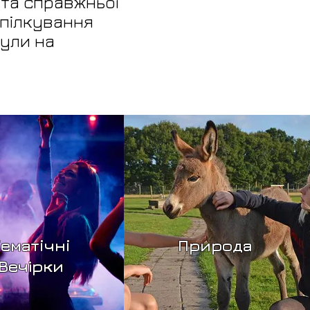
 та справжньої
спілкування
кули на
Тематiчнi
Природа
Вечірки