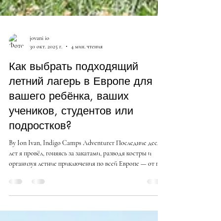
jovani io
30 окт. 2025 г.
4 мин. чтения
Как выбрать подходящий
летний лагерь в Европе для
вашего ребёнка, ваших
учеников, студентов или
подростков?
By Ion Ivan, Indigo Camps Adventurer Последние десять
лет я провёл, гоняясь за закатами, разводя костры и
организуя летние приключения по всей Европе — от гор
Болгарии до оливковых холмов Греции.Как 30-летний