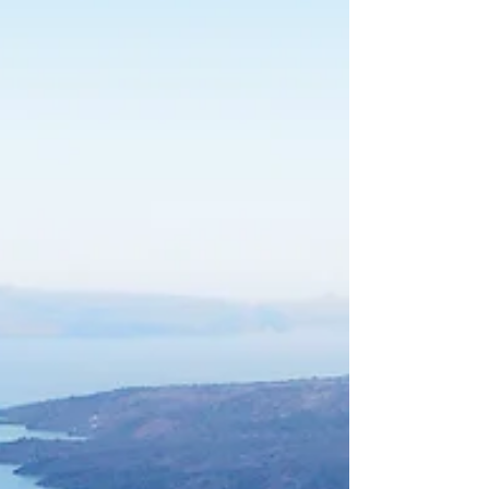
организатор лагерей (и вечный поклонник походной
жизни), я понял: выбрать правильный летний лагерь —
это не только о месте или занятиях. Это о том, чтобы
найти пространство, где любопытство и уверенность
ребёнка оживают. Каждый год родители и
преподаватели обращаются к н